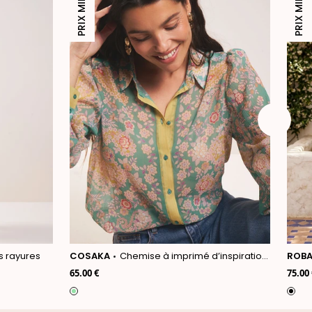
PRIX MINI
PRIX MINI
s rayures
COSAKA
Chemise à imprimé d’inspiration japonaise
ROBA
65.00 €
75.00 