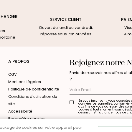
CHANGER
SERVICE CLIENT
PAIE
Ouvert du lundi au vendredi,
Vis
les
réponse sous 72h ouvrées
Alma
olitaine
Rejoignez notre N
A PROPOS
Envie de recevoir nos offres et 
CGV
?
Mentions légales
Politique de confidentialité
Conditions d'utilisation du
En vous inscrivant, vous acceptez 
site
données personnelles, conformém
aux fins de vous adresser des co
pouvez à tout moment vous désabon
Accessibilité
désinscrire” figurant en bas de ch
Votre
Paramètre cookies
Email
Paramètres des cookies
stockage de cookies sur votre appareil pour