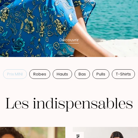
Découvrir
Prix MINI
Robes
Hauts
Bas
Pulls
T-Shirts
Les indispensables