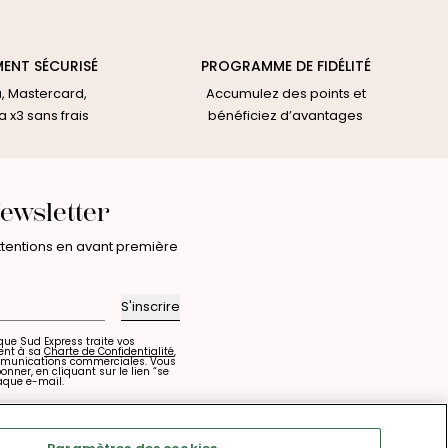
MENT SÉCURISÉ
PROGRAMME DE FIDÉLITÉ
a, Mastercard,
Accumulez des points et
 x3 sans frais
bénéficiez d’avantages
ewsletter
attentions en avant première
S'inscrire
que Sud Express traite vos
ent à sa
Charte de Confidentialité
,
mmunications commerciales. Vous
ner, en cliquant sur le lien “se
aque e-mail.