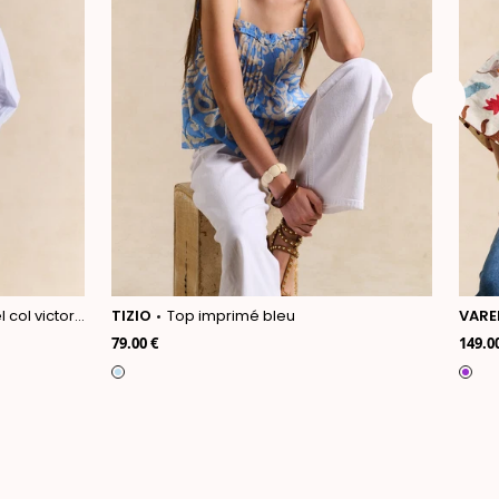
ol victorien
TIZIO
Top imprimé bleu
VARE
79.00 €
149.0