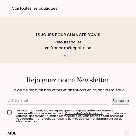
Voir toutes les boutiques
15 JOURS POUR CHANGER D'AVIS
Retours faciles
en France métropolitaine
Rejoignez notre Newsletter
Envie de recevoir nos offres et attentions en avant première ?
S'inscrire
En vous inscrivant, vous acceptez que Sud Express traite vos données
personnelles, conformément à sa
Charte de Confidentialité
, aux fins de vous
adresser des communications commerciales. Vous pouvez à tout moment
vous désabonner, en cliquant sur le lien “se désinscrire” figurant en bas de
chaque e-mail.
Votre
Email
AIDE