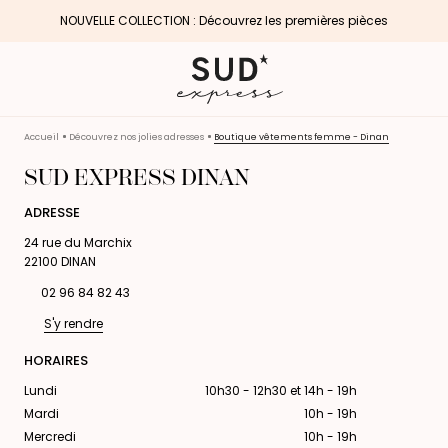
NOUVELLE COLLECTION : Découvrez les premières pièces
Accueil
Découvrez nos jolies adresses
Boutique vêtements femme - Dinan
SUD EXPRESS DINAN
ADRESSE
24 rue du Marchix
22100 DINAN
02 96 84 82 43
S'y rendre
HORAIRES
Lundi
10h30 - 12h30 et 14h - 19h
Mardi
10h - 19h
Mercredi
10h - 19h