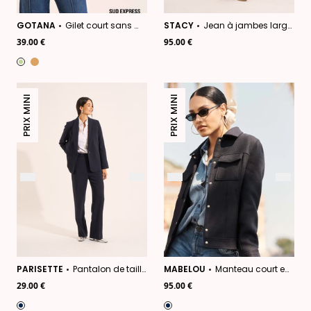
GOTANA
Gilet court sans manches en mohair
STACY
Jean à jambes larges avec revers et taille haute
39.00 €
95.00 €
PRIX MINI
PRIX MINI
PARISETTE
Pantalon de tailleur droit
MABELOU
Manteau court en drap de laine
29.00 €
95.00 €