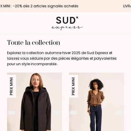
LIVRAISON : Offerte en point relais dès 120€ d'achat
C
Toute la collection
o
Explorez la collection automne hiver 2025 de Sud Express et
laissez vous séduire par des pièces élégantes et polyvalentes
l
pour un style incomparable.
l
e
PRIX MINI
PRIX MINI
c
t
i
o
n
: