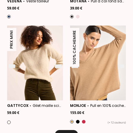
VEDENA
Veste tailleur
MOTANA
Pull à col rond sans manches
59.00 €
39.00 €
PRIX MINI
100% CACHEMIRE
GATTYCOX
Gilet maille scintillante
MONJOE
Pull en 100% cachemire à Col V
59.00 €
155.00 €
(+ 12 couleurs)