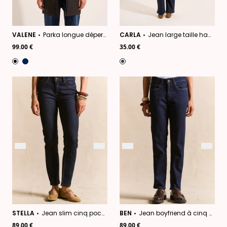
VALENE
Parka longue déperlante
CARLA
Jean large taille haute
99.00 €
35.00 €
STELLA
Jean slim cinq poches
BEN
Jean boyfriend à cinq poches
89.00 €
89.00 €