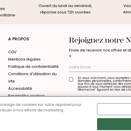
Ouvert du lundi au vendredi,
Vis
les
réponse sous 72h ouvrées
Alma
olitaine
Rejoignez notre N
A PROPOS
Envie de recevoir nos offres et 
CGV
?
Mentions légales
Politique de confidentialité
Conditions d'utilisation du
En vous inscrivant, vous acceptez 
site
données personnelles, conformém
aux fins de vous adresser des co
pouvez à tout moment vous désabon
Accessibilité
désinscrire” figurant en bas de ch
Votre
Paramètre cookies
Email
Paramètres des cookies
stockage de cookies sur votre appareil pour
ntribuer à nos efforts de marketing.