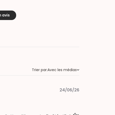
n avis
Trier par:
Avec les médias
Trier par
Published
24/06/26
date