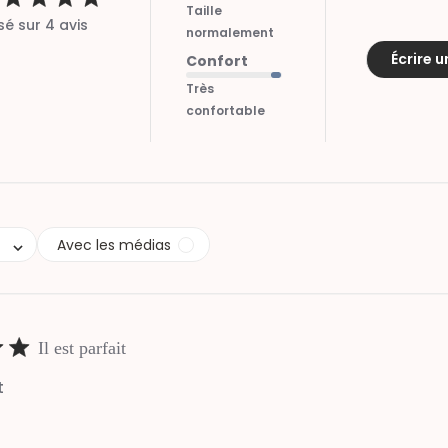
Taille
é sur 4 avis
ut of 5 stars 4 total reviews
normalement
Écrire u
Confort
Très
confortable
Avec les médias
Il est parfait
t