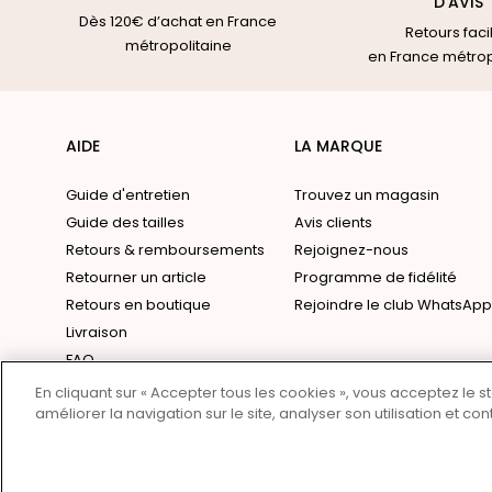
D'AVIS
Dès 120€ d’achat en France
Retours faci
métropolitaine
en France métrop
AIDE
LA MARQUE
Guide d'entretien
Trouvez un magasin
Guide des tailles
Avis clients
Retours & remboursements
Rejoignez-nous
Retourner un article
Programme de fidélité
Retours en boutique
Rejoindre le club WhatsApp
Livraison
FAQ
Contact
En cliquant sur « Accepter tous les cookies », vous acceptez le 
améliorer la navigation sur le site, analyser son utilisation et co
Site by
Colorz
Copyright 2026 - Sud Express
English version