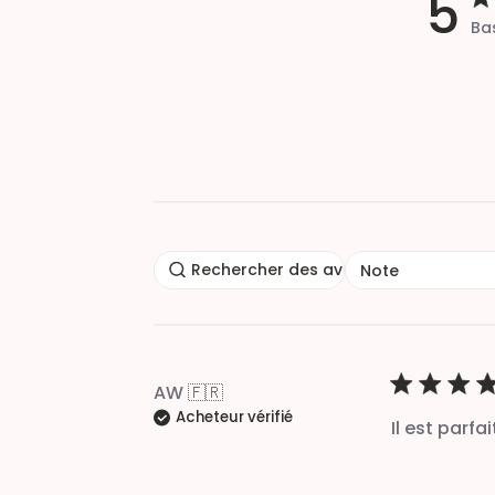
5
Bas
5 o
Note
AW 🇫🇷
Acheteur vérifié
Il est parfai