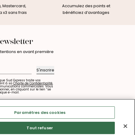
a, Mastercard,
Accumulez des points et
 x3 sans frais
bénéficiez d’avantages
ewsletter
attentions en avant première
S'inscrire
que Sud Express traite vos
ent à sa
Charte de Confidentialité
,
mmunications commerciales. Vous
ner, en cliquant sur le lien “se
aque e-mail.
Paramètres des cookies
Tout refuser
Suivez-nous