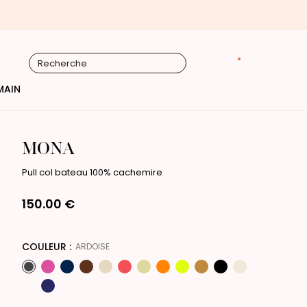
NOUVELLE COLLECTION : Découvrez les premières piè
MAIN
MONA
Pull col bateau 100% cachemire
150.00 €
COULEUR :
ARDOISE