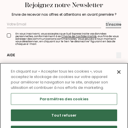
Rejoignez notre Newsletter
Envie de recevoir nos offres et attentions en avant première ?
S'inscrire
En vous inscrivant, vous acceptez que Sud Express traite vos données
personnelles, conformément à sa
Charte de Confidentialité
, aux fins de vous
adresser des communications commerciales. Vous pouvez à tout moment
vous désabonner, en cliquant sur le lien “se désinscrire” figurant en bas de
chaque e-mail.
Votre
Email
AIDE
LA MARQUE
En cliquant sur « Accepter tous les cookies », vous
acceptez le stockage de cookies sur votre appareil
A PROPOS
pour améliorer la navigation sur le site, analyser son
utilisation et contribuer à nos efforts de marketing.
Paramètres des cookies
Site by
Colorz
English version
Copyright 2026 - Sud Express
Tout refuser
Suivez-nous