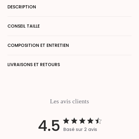
DESCRIPTION
CONSEIL TAILLE
COMPOSITION ET ENTRETIEN
LIVRAISONS ET RETOURS
Les avis clients
4.5
Basé sur 2 avis
4.5 out of 5 stars 2 total
reviews