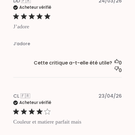
Publi
DD 🇫🇷
24/03/26
Acheteur vérifié
date
J’adore
J’adore
Cette critique a-t-elle été utile?
0
0
Publi
CL 🇫🇷
23/04/26
Acheteur vérifié
date
Couleur et matiere parfait mais